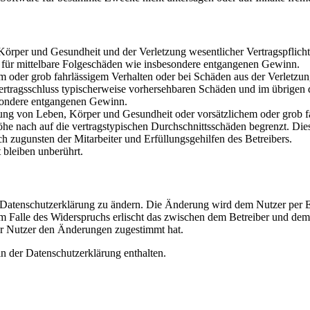
rper und Gesundheit und der Verletzung wesentlicher Vertragspflichten
ch für mittelbare Folgeschäden wie insbesondere entgangenen Gewinn.
em oder grob fahrlässigem Verhalten oder bei Schäden aus der Verletz
i Vertragsschluss typischerweise vorhersehbaren Schäden und im übrigen
besondere entgangenen Gewinn.
ng von Leben, Körper und Gesundheit oder vorsätzlichem oder grob fah
e nach auf die vertragstypischen Durchschnittsschäden begrenzt. Dies
h zugunsten der Mitarbeiter und Erfüllungsgehilfen des Betreibers.
bleiben unberührt.
e Datenschutzerklärung zu ändern. Die Änderung wird dem Nutzer per E-
m Falle des Widerspruchs erlischt das zwischen dem Betreiber und dem 
er Nutzer den Änderungen zugestimmt hat.
n der Datenschutzerklärung enthalten.