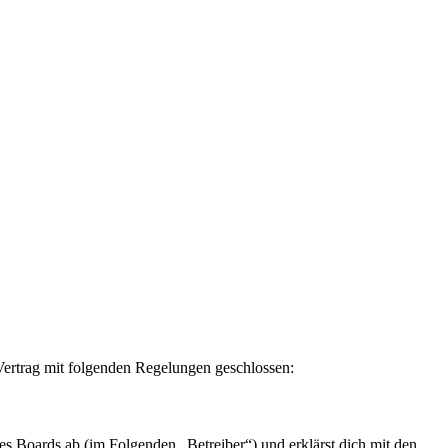
ertrag mit folgenden Regelungen geschlossen:
 Boards ab (im Folgenden „Betreiber“) und erklärst dich mit den