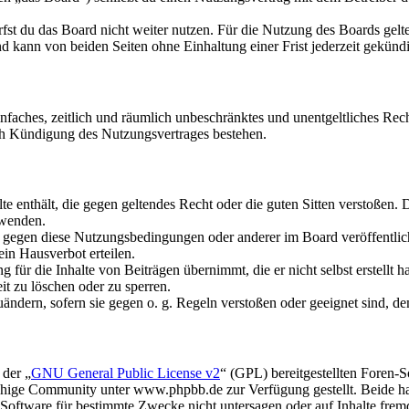
fst du das Board nicht weiter nutzen. Für die Nutzung des Boards gelten
 kann von beiden Seiten ohne Einhaltung einer Frist jederzeit gekünd
 einfaches, zeitlich und räumlich unbeschränktes und unentgeltliches R
ch Kündigung des Nutzungsvertrages bestehen.
alte enthält, die gegen geltendes Recht oder die guten Sitten verstoßen. 
rwenden.
n gegen diese Nutzungsbedingungen oder anderer im Board veröffentli
in Hausverbot erteilen.
für die Inhalte von Beiträgen übernimmt, die er nicht selbst erstellt 
it zu löschen oder zu sperren.
uändern, sofern sie gegen o. g. Regeln verstoßen oder geeignet sind, 
 der „
GNU General Public License v2
“ (GPL) bereitgestellten Foren
hige Community unter www.phpbb.de zur Verfügung gestellt. Beide hab
oftware für bestimmte Zwecke nicht untersagen oder auf Inhalte frem