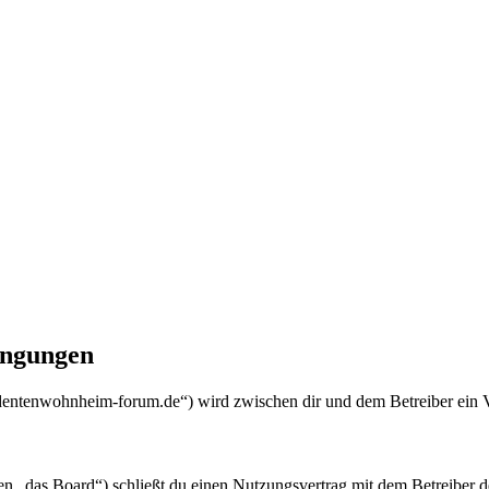
ingungen
dentenwohnheim-forum.de“) wird zwischen dir und dem Betreiber ein V
„das Board“) schließt du einen Nutzungsvertrag mit dem Betreiber des