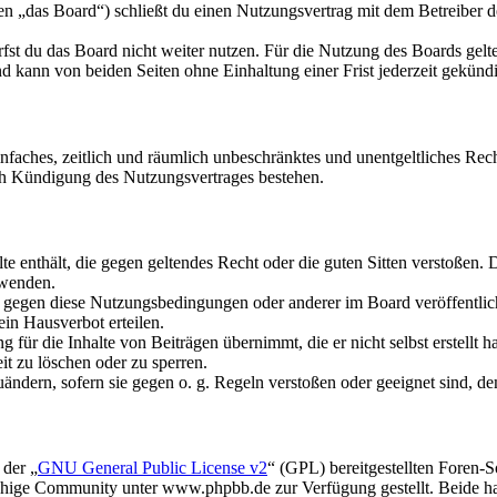
„das Board“) schließt du einen Nutzungsvertrag mit dem Betreiber des
fst du das Board nicht weiter nutzen. Für die Nutzung des Boards gelten
 kann von beiden Seiten ohne Einhaltung einer Frist jederzeit gekünd
 einfaches, zeitlich und räumlich unbeschränktes und unentgeltliches R
ch Kündigung des Nutzungsvertrages bestehen.
alte enthält, die gegen geltendes Recht oder die guten Sitten verstoßen. 
rwenden.
n gegen diese Nutzungsbedingungen oder anderer im Board veröffentli
in Hausverbot erteilen.
für die Inhalte von Beiträgen übernimmt, die er nicht selbst erstellt 
it zu löschen oder zu sperren.
uändern, sofern sie gegen o. g. Regeln verstoßen oder geeignet sind, 
 der „
GNU General Public License v2
“ (GPL) bereitgestellten Foren
hige Community unter www.phpbb.de zur Verfügung gestellt. Beide hab