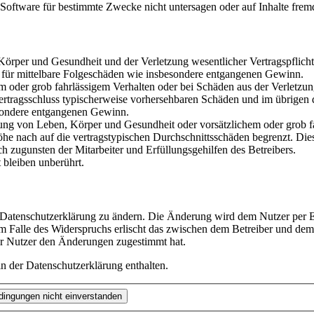
oftware für bestimmte Zwecke nicht untersagen oder auf Inhalte frem
rper und Gesundheit und der Verletzung wesentlicher Vertragspflichten
ch für mittelbare Folgeschäden wie insbesondere entgangenen Gewinn.
em oder grob fahrlässigem Verhalten oder bei Schäden aus der Verletz
i Vertragsschluss typischerweise vorhersehbaren Schäden und im übrigen
besondere entgangenen Gewinn.
ng von Leben, Körper und Gesundheit oder vorsätzlichem oder grob fah
e nach auf die vertragstypischen Durchschnittsschäden begrenzt. Dies
h zugunsten der Mitarbeiter und Erfüllungsgehilfen des Betreibers.
bleiben unberührt.
e Datenschutzerklärung zu ändern. Die Änderung wird dem Nutzer per E-
m Falle des Widerspruchs erlischt das zwischen dem Betreiber und dem 
er Nutzer den Änderungen zugestimmt hat.
n der Datenschutzerklärung enthalten.