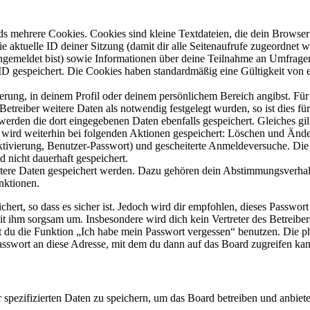
s mehrere Cookies. Cookies sind kleine Textdateien, die dein Browser 
ie aktuelle ID deiner Sitzung (damit dir alle Seitenaufrufe zugeordnet
angemeldet bist) sowie Informationen über deine Teilnahme an Umfragen
ID gespeichert. Die Cookies haben standardmäßig eine Gültigkeit von e
ierung, in deinem Profil oder deinem persönlichem Bereich angibst. Für
reiber weitere Daten als notwendig festgelegt wurden, so ist dies für 
 werden die dort eingegebenen Daten ebenfalls gespeichert. Gleiches gi
e wird weiterhin bei folgenden Aktionen gespeichert: Löschen und Änd
ktivierung, Benutzer-Passwort) und gescheiterte Anmeldeversuche. D
d nicht dauerhaft gespeichert.
eitere Daten gespeichert werden. Dazu gehören dein Abstimmungsverhal
nktionen.
ert, so dass es sicher ist. Jedoch wird dir empfohlen, dieses Passwor
it ihm sorgsam um. Insbesondere wird dich kein Vertreter des Betreibe
nst du die Funktion „Ich habe mein Passwort vergessen“ benutzen. Di
asswort an diese Adresse, mit dem du dann auf das Board zugreifen kan
r spezifizierten Daten zu speichern, um das Board betreiben und anbiet