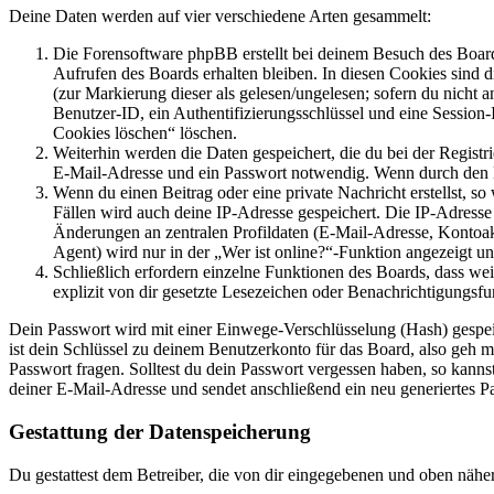
Deine Daten werden auf vier verschiedene Arten gesammelt:
Die Forensoftware phpBB erstellt bei deinem Besuch des Board
Aufrufen des Boards erhalten bleiben. In diesen Cookies sind d
(zur Markierung dieser als gelesen/ungelesen; sofern du nicht 
Benutzer-ID, ein Authentifizierungsschlüssel und eine Session-
Cookies löschen“ löschen.
Weiterhin werden die Daten gespeichert, die du bei der Registr
E-Mail-Adresse und ein Passwort notwendig. Wenn durch den Bet
Wenn du einen Beitrag oder eine private Nachricht erstellst, so
Fällen wird auch deine IP-Adresse gespeichert. Die IP-Adress
Änderungen an zentralen Profildaten (E-Mail-Adresse, Kontoa
Agent) wird nur in der „Wer ist online?“-Funktion angezeigt un
Schließlich erfordern einzelne Funktionen des Boards, dass w
explizit von dir gesetzte Lesezeichen oder Benachrichtigungsfu
Dein Passwort wird mit einer Einwege-Verschlüsselung (Hash) gespeich
ist dein Schlüssel zu deinem Benutzerkonto für das Board, also geh m
Passwort fragen. Solltest du dein Passwort vergessen haben, so kan
deiner E-Mail-Adresse und sendet anschließend ein neu generiertes P
Gestattung der Datenspeicherung
Du gestattest dem Betreiber, die von dir eingegebenen und oben nähe