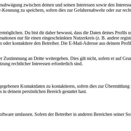
ssenabwägung zwischen deinen und seinen Interessen sowie den Interes
-Kennung zu speichern, sofern dies zur Gefahrenabwehr oder zur recht
möglichen. Du bist dir daher bewusst, dass die Daten deines Profils und
mationen nur für einen eingeschränkten Nutzerkreis (z. B. andere regist
oder kontaktiere den Betreiber. Die E-Mail-Adresse aus deinem Profil 
r Zustimmung an Dritte weitergeben. Dies gilt nicht, sofern er auf Gr
zung rechtlicher Interessen erforderlich sind.
ngegebenen Kontaktdaten zu kontaktieren, sofern dies zur Übermittlung z
s in deinem persönlichen Bereich gestattet hast.
oftware umfassen. Sofern der Betreiber in anderen Bereichen seiner So