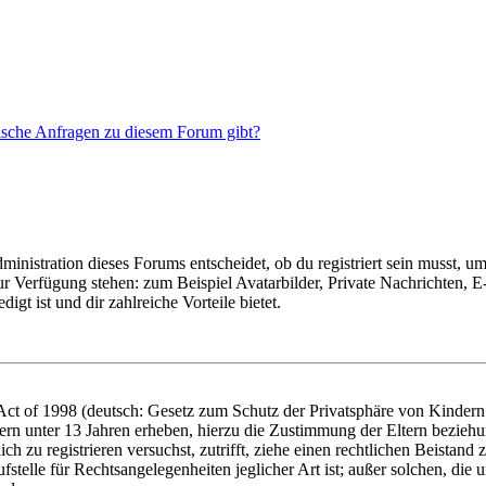
tische Anfragen zu diesem Forum gibt?
istration dieses Forums entscheidet, ob du registriert sein musst, um Be
zur Verfügung stehen: zum Beispiel Avatarbilder, Private Nachrichten, 
igt ist und dir zahlreiche Vorteile bietet.
t of 1998 (deutsch: Gesetz zum Schutz der Privatsphäre von Kindern i
ern unter 13 Jahren erheben, hierzu die Zustimmung der Eltern bezieh
dich zu registrieren versuchst, zutrifft, ziehe einen rechtlichen Beista
stelle für Rechtsangelegenheiten jeglicher Art ist; außer solchen, die