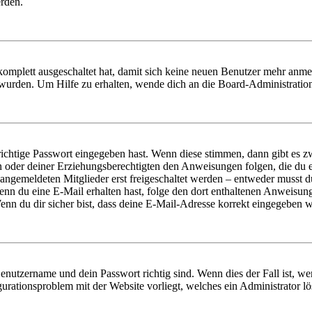
erden.
 komplett ausgeschaltet hat, damit sich keine neuen Benutzer mehr anm
 wurden. Um Hilfe zu erhalten, wende dich an die Board-Administratio
richtige Passwort eingegeben hast. Wenn diese stimmen, dann gibt es
ern oder deiner Erziehungsberechtigten den Anweisungen folgen, die du e
 angemeldeten Mitglieder erst freigeschaltet werden – entweder musst du
. Wenn du eine E-Mail erhalten hast, folge den dort enthaltenen Anweis
nn du dir sicher bist, dass deine E-Mail-Adresse korrekt eingegeben w
Benutzername und dein Passwort richtig sind. Wenn dies der Fall ist, w
igurationsproblem mit der Website vorliegt, welches ein Administrator l