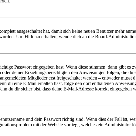
erden.
 komplett ausgeschaltet hat, damit sich keine neuen Benutzer mehr anm
 wurden. Um Hilfe zu erhalten, wende dich an die Board-Administratio
richtige Passwort eingegeben hast. Wenn diese stimmen, dann gibt es
ern oder deiner Erziehungsberechtigten den Anweisungen folgen, die du e
 angemeldeten Mitglieder erst freigeschaltet werden – entweder musst du
. Wenn du eine E-Mail erhalten hast, folge den dort enthaltenen Anweis
nn du dir sicher bist, dass deine E-Mail-Adresse korrekt eingegeben w
Benutzername und dein Passwort richtig sind. Wenn dies der Fall ist, w
igurationsproblem mit der Website vorliegt, welches ein Administrator l