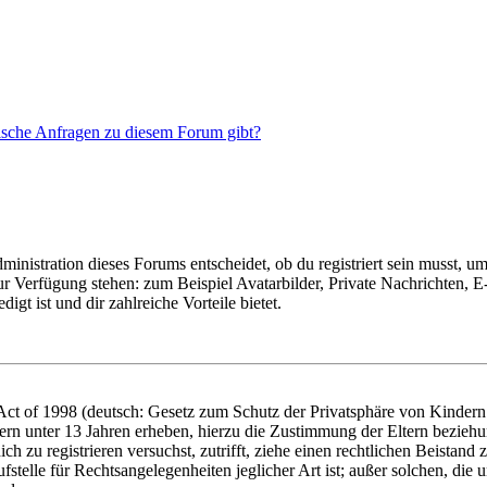
tische Anfragen zu diesem Forum gibt?
istration dieses Forums entscheidet, ob du registriert sein musst, um Be
zur Verfügung stehen: zum Beispiel Avatarbilder, Private Nachrichten, 
igt ist und dir zahlreiche Vorteile bietet.
t of 1998 (deutsch: Gesetz zum Schutz der Privatsphäre von Kindern i
ern unter 13 Jahren erheben, hierzu die Zustimmung der Eltern bezieh
dich zu registrieren versuchst, zutrifft, ziehe einen rechtlichen Beista
stelle für Rechtsangelegenheiten jeglicher Art ist; außer solchen, die