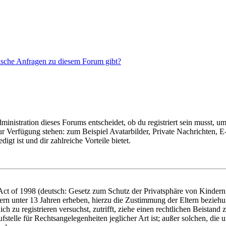
tische Anfragen zu diesem Forum gibt?
istration dieses Forums entscheidet, ob du registriert sein musst, um Be
zur Verfügung stehen: zum Beispiel Avatarbilder, Private Nachrichten, 
igt ist und dir zahlreiche Vorteile bietet.
t of 1998 (deutsch: Gesetz zum Schutz der Privatsphäre von Kindern i
ern unter 13 Jahren erheben, hierzu die Zustimmung der Eltern bezieh
dich zu registrieren versuchst, zutrifft, ziehe einen rechtlichen Beista
stelle für Rechtsangelegenheiten jeglicher Art ist; außer solchen, die