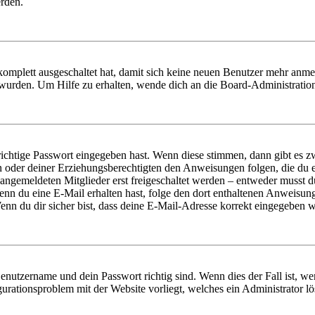
erden.
 komplett ausgeschaltet hat, damit sich keine neuen Benutzer mehr anm
 wurden. Um Hilfe zu erhalten, wende dich an die Board-Administratio
richtige Passwort eingegeben hast. Wenn diese stimmen, dann gibt es
ern oder deiner Erziehungsberechtigten den Anweisungen folgen, die du e
 angemeldeten Mitglieder erst freigeschaltet werden – entweder musst du
. Wenn du eine E-Mail erhalten hast, folge den dort enthaltenen Anweis
nn du dir sicher bist, dass deine E-Mail-Adresse korrekt eingegeben w
Benutzername und dein Passwort richtig sind. Wenn dies der Fall ist, w
igurationsproblem mit der Website vorliegt, welches ein Administrator l